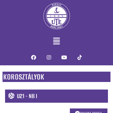
Utánpótlás
KOROSZTÁLYOK
U21 - NB I