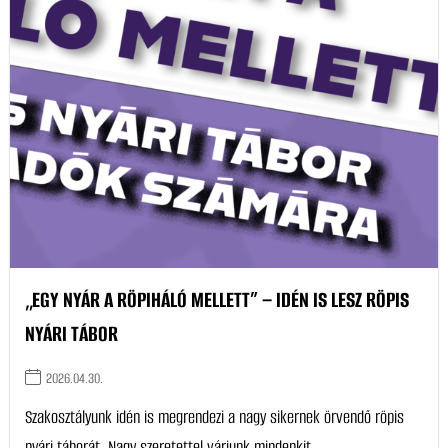
„EGY NYÁR A RÖPIHÁLÓ MELLETT” – IDÉN IS LESZ RÖPIS
NYÁRI TÁBOR
2026.04.30.
Szakosztályunk idén is megrendezi a nagy sikernek örvendő röpis
nyári táborát. Nagy szeretettel várjunk mindenkit...