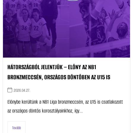
HÁTORSZÁGBÓL JELENTJÜK – ELŐNY AZ NB1
BRONZMECCSÉN, ORSZÁGOS DÖNTŐBEN AZ U15 IS
2026.04.27.
Előnybe kerültünk a NB1 Liga bronzmeccsén, az U15 is csatlakozott
az országos döntős korosztályainkhoz, így...
Tovább