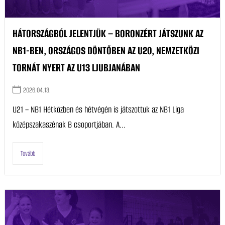
HÁTORSZÁGBÓL JELENTJÜK – BORONZÉRT JÁTSZUNK AZ
NB1-BEN, ORSZÁGOS DÖNTŐBEN AZ U20, NEMZETKÖZI
TORNÁT NYERT AZ U13 LJUBJANÁBAN
2026.04.13.
U21 – NB1 Hétközben és hétvégén is játszottuk az NB1 Liga
középszakaszénak B csoportjában. A...
Tovább