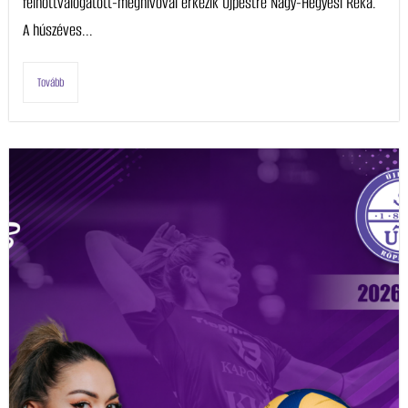
felnőttválogatott-meghívóval érkezik Újpestre Nagy-Hegyesi Réka.
A húszéves...
Tovább