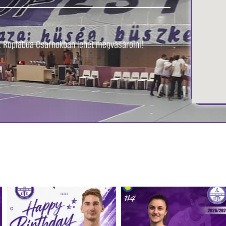
TE Röplabda Csarnokban lehet megvásárolni!​