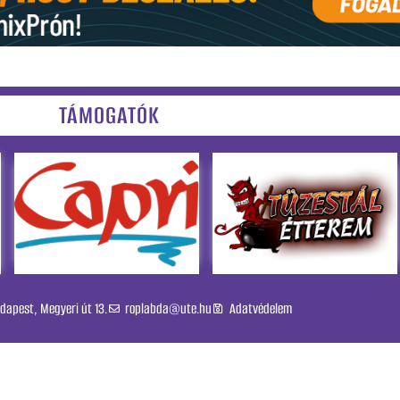
TÁMOGATÓK
dapest, Megyeri út 13.
roplabda@ute.hu
Adatvédelem