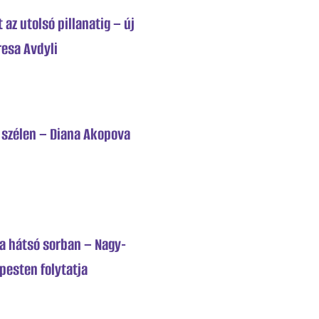
az utolsó pillanatig – új
resa Avdyli
a szélen – Diana Akopova
a hátsó sorban – Nagy-
pesten folytatja