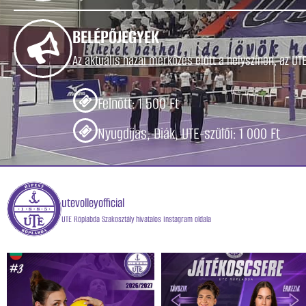
BELÉPŐJEGYEK
Az aktuális hazai mérkőzés előtt a helyszínen, az U
Felnőtt: 1 500 Ft
Nyugdíjas, Diák, UTE-szülői: 1 000 Ft
utevolleyofficial
UTE Röplabda Szakosztály hivatalos Instagram oldala