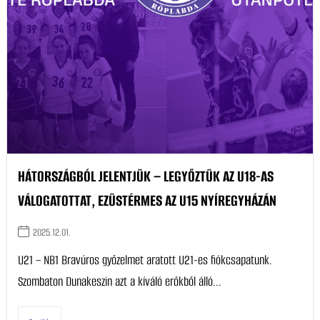
HÁTORSZÁGBÓL JELENTJÜK – LEGYŐZTÜK AZ U18-AS
VÁLOGATOTTAT, EZÜSTÉRMES AZ U15 NYÍREGYHÁZÁN
2025.12.01.
U21 – NB1 Bravúros győzelmet aratott U21-es fiókcsapatunk.
Szombaton Dunakeszin azt a kíváló erőkből álló...