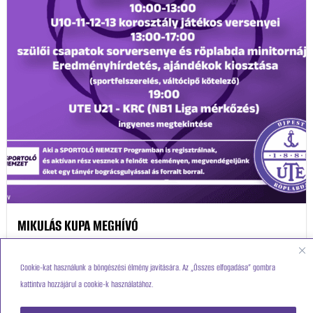
MIKULÁS KUPA MEGHÍVÓ
2025.11.26.
Cookie-kat használunk a böngészési élmény javítására. Az „Összes elfogadása” gombra
Töltsünk el egy hangulatos, sportos családi napot együtt!
kattintva hozzájárul a cookie-k használatához.
Szakosztályunk UTE MIKULÁS KUPÁT rendez,melyre szeretettel