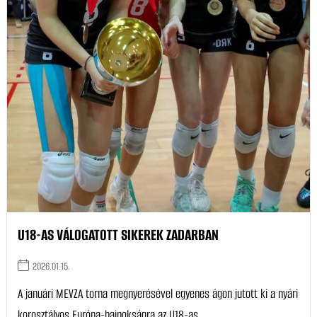
U18-AS VÁLOGATOTT SIKEREK ZADARBAN
2026.01.15.
A januári MEVZA torna megnyerésével egyenes ágon jutott ki a nyári
korosztályos Európa-bajnokságra az U18-as...