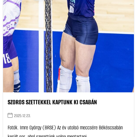
SZOROS SZETTEKKEL KAPTUNK KI CSABÁN
2025.12.23.
Fotók. Imre György (BRSE) Az év utolsó meccsére Békéscsabán
került sor, ahol szerettünk volna megtartani...