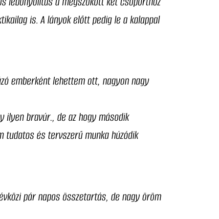
os lebonyolítás a megszokott két csoporthoz
kailag is. A lányok előtt pedig le a kalappal
úzó emberként lehettem ott, nagyon nagy
gy ilyen bravúr., de az hogy második
em tudatos és tervszerű munka húzódik
 évközi pár napos összetartás, de nagy öröm