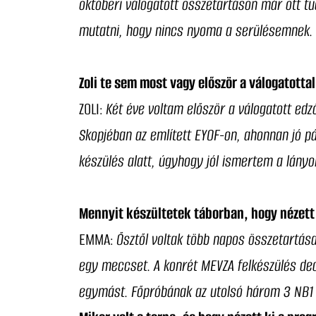
októberi válogatott összetartáson már ott 
mutatni, hogy nincs nyoma a serülésemnek. Ú
Zoli te sem most vagy először a válogatotta
ZOLI:
Két éve voltam először a válogatott edz
Skopjéban az említett EYOF-on, ahonnan jó pár
készülés alatt, úgyhogy jól ismertem a lányo
Mennyit készültetek táborban, hogy nézett 
EMMA:
Ősztől voltak több napos összetartása
egy meccset. A konrét MEVZA felkészülés dec
egymást. Főpróbának az utolsó három 3 NB1 L