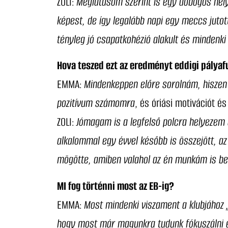
ZOLI:
Meglátásom szerint is egy dobogós hely
képest, de így legalább napi egy meccs jutott
tényleg jó csapatkohézió alakult és mindenki
Hova teszed ezt az eredményt eddigi pálya
EMMA:
Mindenkeppen előre sorolnám, hiszen
pozitívum számomra
, és óriási motivációt é
ZOLI:
Jómagam is a legfelső polcra helyezem e
alkalommal egy évvel később is összejött, a
mögötte, amiben valahol az én munkám is be
MI fog történni most az EB-ig?
EMMA:
Most mindenki viszament a klubjához 
hogy most már magunkra tudunk fókuszálni és 