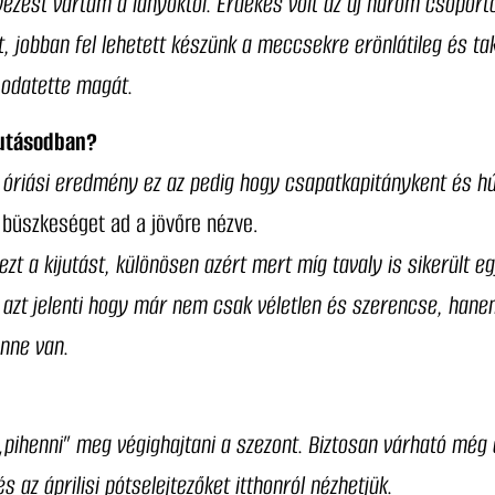
ezést vártam a lányoktól. Érdekes volt az új három csoport
, jobban fel lehetett készünk a meccsekre erönlátileg és takti
 odatette magát.
futásodban?
 óriási eredmény ez az pedig hogy csapatkapitánykent és h
s büszkeséget ad a jövőre nézve.
zt a kijutást, különösen azért mert míg tavaly is sikerült e
z azt jelenti hogy már nem csak véletlen és szerencse, han
nne van.
„pihenni” meg végighajtani a szezont. Biztosan várható még
az áprilisi pótselejtezőket itthonról nézhetjük.