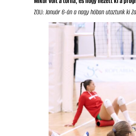
Mikor volt a torna, és hogy nézett ki a pro
ZOLI:
Január 6-án a nagy hóban utaztunk ki Z