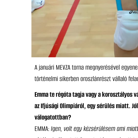
A januári MEVZA torna megnyerésével egyenes 
történelmi sikerben oroszlánrészt vállaló fel
Emma te régóta tagja vagy a korosztályos v
az Ifjúsági Olimpiáról, egy sérülés miatt. 
válogatottban?
EMMA:
Igen, volt egy kézsérülésem ami miatt