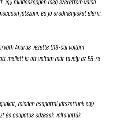
att, így mindenképpen meg szerettem volna
eccsen játszani, és jó eredményeket elérni.
Horváth András vezette U18-cal voltam
ott mellett is ott voltam már tavaly az EB-re
agunkat, minden csapattal játszottunk egy-
szt és csapatos edzések váltogatták