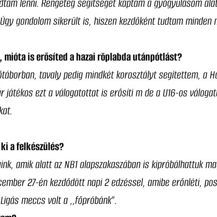
tudtam lenni. Rengeteg segítséget kaptam a gyógyulásom al
gy gondolom sikerült is, hiszen kezdőként tudtam minden m
l, mióta is erősíted a hazai röplabda utánpótlást?
őtáborban, tavaly pedig mindkét korosztályt segítettem, a 
 játékos ezt a válogatottat is erősíti m de a U16-os válogat
kat.
ki a felkészülés?
ink, amik alatt az NB1 alapszakaszában is kipróbálhattuk m
ember 27-én kezdődött napi 2 edzéssel, amibe erőnléti, po
igás meccs volt a ,,főpróbánk”.