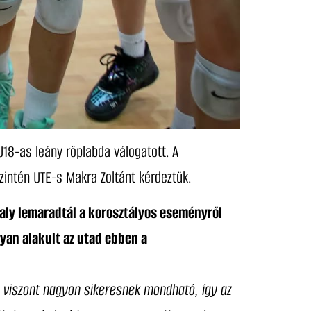
18-as leány röplabda válogatott. A
zintén UTE-s Makra Zoltánt kérdeztük.
valy lemaradtál a korosztályos eseményről
gyan alakult az utad ebben a
óm viszont nagyon sikeresnek mondható, így az