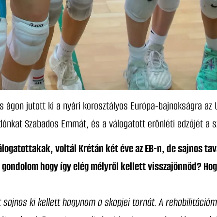
ágon jutott ki a nyári korosztályos Európa-bajnokságra az U
adónkat Szabados Emmát, és a válogatott erönléti edzőjét a s
álogatottakak, voltál Krétán két éve az EB-n, de sajnos ta
Jól gondolom hogy így elég mélyről kellett visszajönnöd? Ho
 sajnos ki kellett hagynom a skopjei tornát. A rehabilitáci