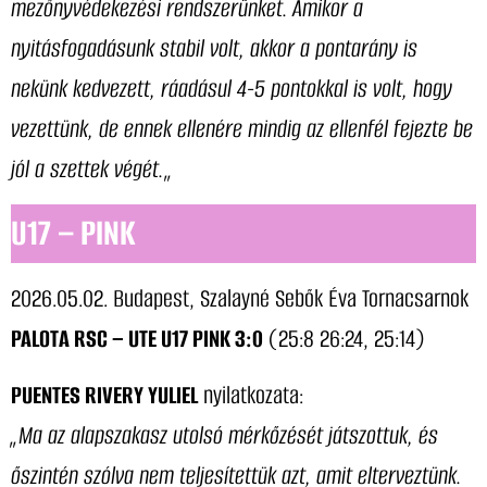
mezőnyvédekezési rendszerünket. Amikor a
nyitásfogadásunk stabil volt, akkor a pontarány is
nekünk kedvezett, ráadásul 4-5 pontokkal is volt, hogy
vezettünk, de ennek ellenére mindig az ellenfél fejezte be
jól a szettek végét.
„
U17 – PINK
2026.05.02. Budapest, Szalayné Sebők Éva Tornacsarnok
PALOTA RSC – UTE U17 PINK 3:0
(25:8 26:24, 25:14)
PUENTES RIVERY YULIEL
nyilatkozata:
„Ma az alapszakasz utolsó mérkőzését játszottuk, és
őszintén szólva nem teljesítettük azt, amit elterveztünk.