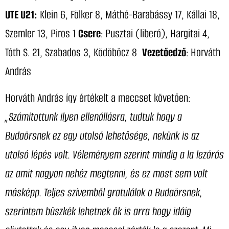
UTE U21:
Klein 6, Fölker 8, Máthé-Barabássy 17, Kállai 18,
Szemler 13, Piros 1
Csere
: Pusztai (liberó), Hargitai 4,
Tóth S. 21, Szabados 3, Ködöböcz 8
Vezetőedző
: Horváth
András
Horváth András így értékelt a meccset követően:
„Számítottunk ilyen ellenállásra, tudtuk hogy a
Budaörsnek ez egy utolsó lehetősége, nekünk is az
utolsó lépés volt. Véleményem szerint mindig a la lezárás
az amit nagyon nehéz megtenni, és ez most sem volt
másképp. Teljes szívemből gratulálok a Budaörsnek,
szerintem büszkék lehetnek ők is arra hogy idáig