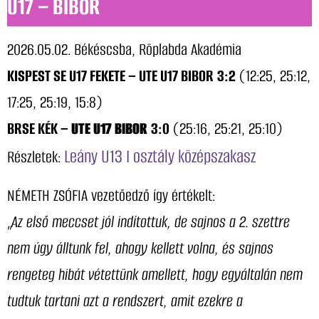
U17 – BÍBOR
2026.05.02. Békéscsba, Röplabda Akadémia
KISPEST SE U17 FEKETE – UTE U17 BIBOR
3:2
(12:25, 25:12,
17:25, 25:19, 15:8)
BRSE KÉK –
UTE U17 BIBOR
3:0
(25:16, 25:21, 25:10)
Leány U13 I osztály középszakasz
Részletek:
NÉMETH ZSÓFIA vezetőedző így értékelt:
„
Az első meccset jól indítottuk, de sajnos a 2. szettre
nem úgy álltunk fel, ahogy kellett volna, és sajnos
rengeteg hibát vétettünk amellett, hogy egyáltalán nem
tudtuk tartani azt a rendszert, amit ezekre a