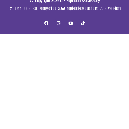
Copyright 2026 UTE Röplabda Szakosztály
1044 Budapest, Megyeri út 13.
roplabda@ute.hu
Adatvédelem