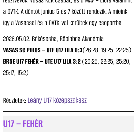
résztvevők: Vasas KÉK csapat, és a MÁV – Előre valamint
a DVTK. A döntőt június 5 és 7 között rendezik. A mieink
így a Vasassal és a DVTK-val kerültek egy csoportba.
2026.05.02. Békéscsba, Röplabda Akadémia
VASAS SC PIROS – UTE U17 LILA
0:3
(26:28, 19:25, 22:25)
BRSE U17 FEHÉR – UTE U17 LILA 3:2
(20:25, 22:25, 25:20,
25:17, 15:2)
Leány U17 középszakasz
Részletek:
U17 – FEHÉR