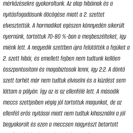
mérkőzésekre gyakoroltunk. Az alap hibáinak és a
nyitásfogadásunk döcögése miatt a 2. szettet
elvesztettük. A harmadikat egészen könnyedén sikerült
nyernünk, tartottuk 70-80 %-ban a megbeszélteket, így
miénk lett. A negyedik szettben újra felütötték a fejüket a
2. szett hibái, és emellett fejben nem tudtunk kellően
összpontosítani és magabiztosak lenni, így 2:2. A döntő
szett tarhét már nem tudtuk elviselni és a küzdést sem
láttam a pályán. Így az is az ellenfélé lett. A második
meccs szettjeiben végig jól tartottuk magunkat, de az
ellenfél erős nyitásai miatt nem tudtuk kihasználni a jól
begyakorolt és ezen a meccsen nagyrészt betartott