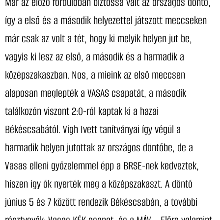
Már az előző fordulóban biztossá vált az országos döntő,
így a első és a második helyezettel játszott meccseken
már csak az volt a tét, hogy ki melyik helyen jut be,
vagyis ki lesz az első, a második és a harmadik a
középszakaszban. Nos, a mieink az első meccsen
alaposan meglepték a VASAS csapatát, a második
találkozón viszont 2:0-ról kaptak ki a hazai
Békéscsabától. Vígh Ivett tanítványai így végül a
harmadik helyen jutottak az országos döntőbe, de a
Vasas elleni győzelemmel épp a BRSE-nek kedveztek,
hiszen így ők nyerték meg a középszakaszt. A döntő
június 5 és 7 között rendezik Békéscsabán, a további