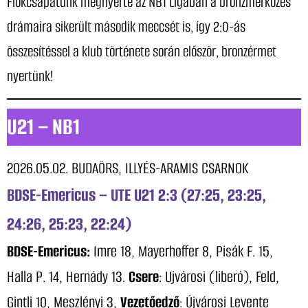
Fiókcsapatunk megnyerte az NB1 Ligában a bronzmérkőzés
drámaira sikerült második meccsét is, így 2:0-ás
összesítéssel a klub története során először, bronzérmet
nyertünk!
U21 – NB1
2026.05.02. BUDAÖRS, ILLYÉS-ARAMIS CSARNOK
BDSE-Emericus – UTE U21 2:3 (27:25, 23:25,
24:26, 25:23, 22:24)
BDSE-Emericus:
Imre 18, Mayerhoffer 8, Pisák F. 15,
Halla P. 14, Hernády 13.
Csere
: Ujvárosi (liberó), Feld,
Gintli 10, Meszlényi 3,
Vezetőedző
: Újvárosi Levente