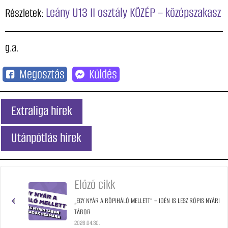
Leány U13 II osztály KÖZÉP – középszakasz
Részletek:
g.a.
Megosztás
Küldés
Extraliga hírek
Utánpótlás hírek
Előző cikk
„EGY NYÁR A RÖPIHÁLÓ MELLETT” – IDÉN IS LESZ RÖPIS NYÁRI
TÁBOR
2026.04.30.