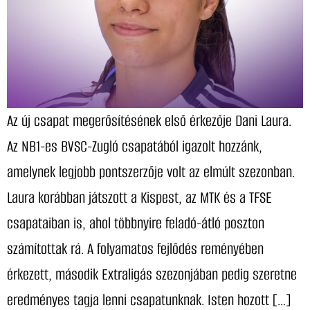
Az új csapat megerősítésének első érkezője Dani Laura.
Az NB1-es BVSC-Zugló csapatából igazolt hozzánk,
amelynek legjobb pontszerzője volt az elmúlt szezonban.
Laura korábban játszott a Kispest, az MTK és a TFSE
csapataiban is, ahol többnyire feladó-átló poszton
számítottak rá. A folyamatos fejlődés reményében
érkezett, második Extraligás szezonjában pedig szeretne
eredményes tagja lenni csapatunknak. Isten hozott […]