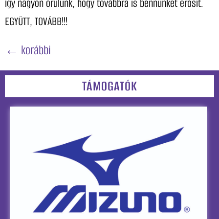
így nagyon örülünk, hogy továbbra is bennünket erősít.
EGYÜTT, TOVÁBB!!!
←
korábbi
TÁMOGATÓK