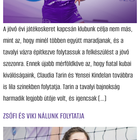
A jövő évi játékoskeret kapcsán klubunk célja nem más,
mint az, hogy minél többen együtt maradjanak, és a
tavalyi vázra építkezve folytassuk a felkészülést a jövő
szezonra. Ennek újabb mérföldköve az, hogy fiatal kubai
kiválóságaink, Claudia Tarin és Yensei Kindelan továbbra
is lila színekben folytatja. Tarin a tavalyi bajnokság
harmadik legjobb ütője volt, és igencsak […]
ZSÓFI ÉS VIKI NÁLUNK FOLYTATJA