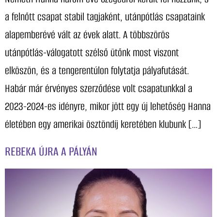
a felnőtt csapat stabil tagjaként, utánpótlás csapataink
alapemberévé vált az évek alatt. A többszörös
utánpótlás-válogatott szélső ütőnk most viszont
elköszön, és a tengerentúlon folytatja pályafutását.
Habár már érvényes szerződése volt csapatunkkal a
2023-2024-es idényre, mikor jött egy új lehetőség Hanna
életében egy amerikai ösztöndíj keretében klubunk […]
REBEKA ÚJRA A PÁLYÁN