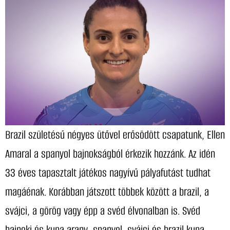
Brazil születésű négyes ütővel erősödött csapatunk, Ellen
Amaral a spanyol bajnokságból érkezik hozzánk. Az idén
33 éves tapasztalt játékos nagyívű pályafutást tudhat
magáénak. Korábban játszott többek között a brazil, a
svájci, a görög vagy épp a svéd élvonalban is. Svéd
bajnoki és kupa arany, spanyol, svájci és brazil kupa