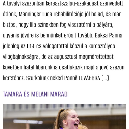
A tavalyi szezonban keresztszalag-szakadást szenvedett
átlónk, Manninger Luca rehabilitációja jól halad, és már
biztos, hogy lila színekben fog visszatérni a pályára,
ugyanis jövőre is bennünket erősít tovább. Baksa Panna
jelenleg az U19-es válogatottal készül a korosztályos
világbajnokságra, de az augusztusi megmérettetést
követően fiatal liberónk is csatlakozik majd a jövő szezon
keretéhez. Szurkolunk neked Panni! TOVÁBBRA […]
TAMARA ÉS MELANI MARAD