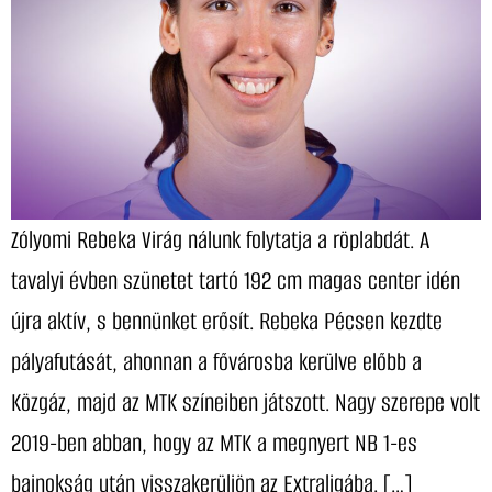
Zólyomi Rebeka Virág nálunk folytatja a röplabdát. A
tavalyi évben szünetet tartó 192 cm magas center idén
újra aktív, s bennünket erősít. Rebeka Pécsen kezdte
pályafutását, ahonnan a fővárosba kerülve előbb a
Közgáz, majd az MTK színeiben játszott. Nagy szerepe volt
2019-ben abban, hogy az MTK a megnyert NB 1-es
bajnokság után visszakerüljön az Extraligába. […]