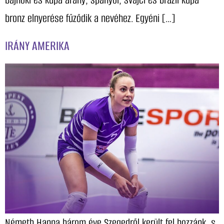
bronz elnyerése fűződik a nevéhez. Egyéni […]
IRÁNY AMERIKA
Németh Hanna három éve Szegedről került fel hozzánk, s