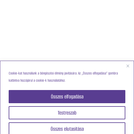
Cookie-kat használunk a böngészési élmény javítására. Az „Összes elfogadása” gombra
kattintva hozzájárul a cookie-k használatához.
Összes elfogadása
Testreszab
Összes elutasítása