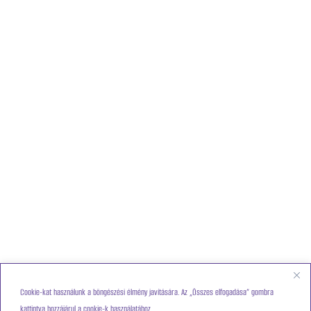
Cookie-kat használunk a böngészési élmény javítására. Az „Összes elfogadása” gombra
kattintva hozzájárul a cookie-k használatához.