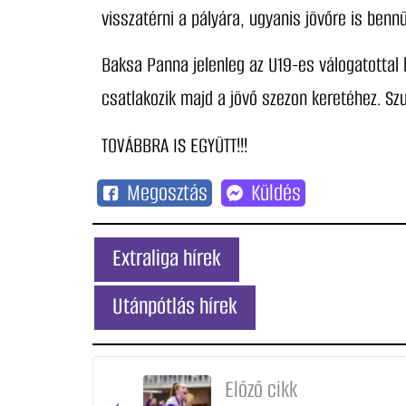
visszatérni a pályára, ugyanis jövőre is benn
Baksa Panna jelenleg az U19-es válogatottal 
csatlakozik majd a jövő szezon keretéhez. Sz
TOVÁBBRA IS EGYÜTT!!!
Megosztás
Küldés
Extraliga hírek
Utánpótlás hírek
Előző cikk