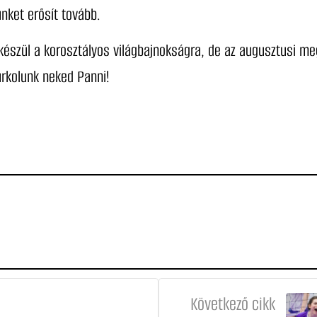
ünket erősít tovább.
készül a korosztályos világbajnokságra, de az augusztusi meg
urkolunk neked Panni!
Következő cikk