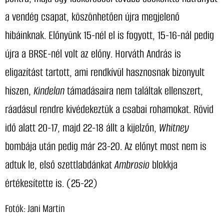
a vendég csapat, köszönhetően újra megjelenő
hibáinknak. Előnyünk 15-nél el is fogyott, 15-16-nál pedig
újra a BRSE-nél volt az előny. Horváth András is
eligazítást tartott, ami rendkívül hasznosnak bizonyult
hiszen,
Kindelan
támadásaira nem találtak ellenszert,
ráadásul rendre kivédekeztük a csabai rohamokat. Rövid
idő alatt 20-17, majd 22-18 állt a kijelzőn,
Whitney
bombája után pedig már 23-20. Az előnyt most nem is
adtuk le, első szettlabdánkat
Ambrosio
blokkja
értékesítette is. (25-22)
Fotók: Jani Martin