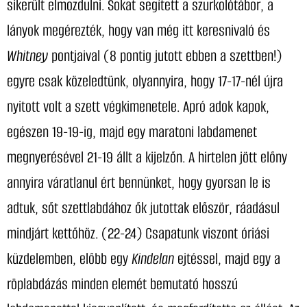
sikerült elmozdulni. Sokat segített a szurkolótábor, a
lányok megérezték, hogy van még itt keresnivaló és
Whitney
pontjaival (8 pontig jutott ebben a szettben!)
egyre csak közeledtünk, olyannyira, hogy 17-17-nél újra
nyitott volt a szett végkimenetele. Apró adok kapok,
egészen 19-19-ig, majd egy maratoni labdamenet
megnyerésével 21-19 állt a kijelzőn. A hirtelen jött előny
annyira váratlanul ért bennünket, hogy gyorsan le is
adtuk, sőt szettlabdához ők jutottak először, ráadásul
mindjárt kettőhöz. (22-24) Csapatunk viszont óriási
küzdelemben, előbb egy
Kindelan
ejtéssel, majd egy a
röplabdázás minden elemét bemutató hosszú