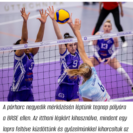
A párharc negyedik mérkőzésén léptünk tegnap pályára
a BRSE ellen. Az itthoni légkört kihasználva, mindent egy
lapra feltéve küzdöttünk és győzelmünkkel kiharcoltuk az