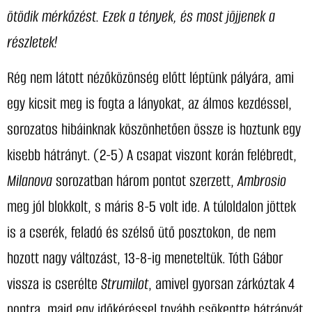
ötödik mérkőzést. Ezek a tények, és most jöjjenek a
részletek!
Rég nem látott nézőközönség előtt léptünk pályára, ami
egy kicsit meg is fogta a lányokat, az álmos kezdéssel,
sorozatos hibáinknak köszönhetően össze is hoztunk egy
kisebb hátrányt. (2-5) A csapat viszont korán felébredt,
Milanova
sorozatban három pontot szerzett,
Ambrosio
meg jól blokkolt, s máris 8-5 volt ide. A túloldalon jöttek
is a cserék, feladó és szélső ütő posztokon, de nem
hozott nagy változást, 13-8-ig meneteltük. Tóth Gábor
vissza is cserélte
Strumilot
, amivel gyorsan zárkóztak 4
pontra, majd egy időkéréssel tovább csökentte hátrányát