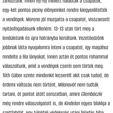
zárkóztunk. Innen fej-fej mellett haladtak a csapatok,
egy-két pontos piciny előnyeinket rendre kiegyenlítették
a vendégek.
Moreno
jól mozgatta a csapatot, visszaesett
nyitásfogadásunk ellenére. 13-13 után tört meg a
lendületünk és újra hátrányba kerültünk. Vezetőedzőnk
jobbnak látta nyugalomra inteni a csapatot, így magához
rendelte a lila lányokat. Innen aztán öt pontos rohammal
válaszoltunk, amit a vendégek cseréi sem törtek meg.
Tóth Gábor szinte mindenkit lecserélt akit csak tudod, de
érdemi változás nem történt,
Milanovát
nem tudták
tartani, öt pontot ütött sorozatban, amire
Glembóczki
még rendre válaszolgatott is, de
Kindelan
egyes blokkja a
szettlabdát, egy túloldali védekezés utáni feladás hiba