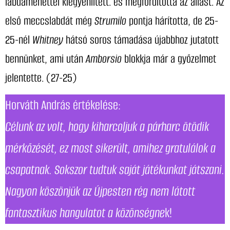
labdamenettel kiegyenlített. és megfordította az állást. Az
első meccslabdát még
Strumilo
pontja hárította, de 25-
25-nél
Whitney
hátsó soros támadása újabbhoz jutatott
bennünket, ami után
Amborsio
blokkja már a győzelmet
jelentette. (27-25)
Horváth András értékelése:
Célunk az volt, hogy kiharcoljuk a párharc ötödik
mérkőzését, ez most sikerült, amihez gratulálok a
csapatnak. Sokszor tudtuk saját játékunkat játszani.
Nagyon köszönjük az Újpesten rég nem látott
fantasztikus hangulatot a közönségne
k!