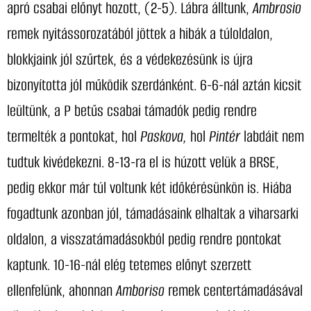
apró csabai előnyt hozott, (2-5). Lábra álltunk,
Ambrosio
remek nyitássorozatából jöttek a hibák a túloldalon,
blokkjaink jól szűrtek, és a védekezésünk is újra
bizonyította jól működik szerdánként. 6-6-nál aztán kicsit
leültünk, a P betűs csabai támadók pedig rendre
termelték a pontokat, hol
Paskova,
hol
Pintér
labdáit nem
tudtuk kivédekezni. 8-13-ra el is húzott velük a BRSE,
pedig ekkor már túl voltunk két időkérésünkön is. Hiába
fogadtunk azonban jól, támadásaink elhaltak a viharsarki
oldalon, a visszatámadásokból pedig rendre pontokat
kaptunk. 10-16-nál elég tetemes előnyt szerzett
ellenfelünk, ahonnan
Amboriso
remek centertámadásával