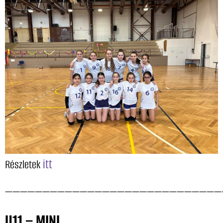
itt
Részletek
—————————————————————————————
U11 – MINI