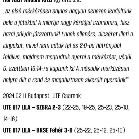
„Az első mérkőzésen sajnos nagyon nehezen lendültünk
bele a játékba! A miértje nagy kérdőjel számomra, hisz
hazai pályán játszottunk! Ennek ellenére, dicséret illeti a
lányokat, mivel nem adták fel és 2:0-ás hátrányból
felállva, majdnem megtudtuk nyerni a mérkőzést, végül
5. szettben 16:14-re kaptunk ki! A második mérkőzésen
helyre állt a rend és magabiztosan sikerült nyernünk!”
2024.02.11.Budapest, UTE Csarnok
UTE U17 LILA – SZBRA 2-3
(22-25, 19-25, 25-23, 25-18,
14-16)
UTE U17 LILA – BRSE Fehér 3-0
(25-22, 25-12, 25-16)