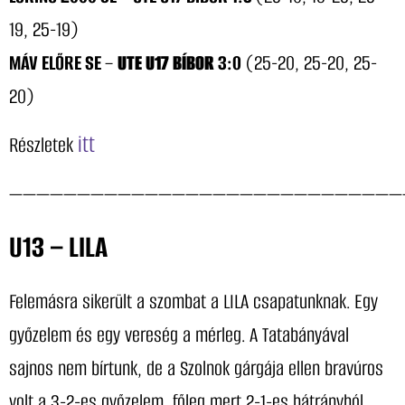
19, 25-19)
MÁV ELŐRE SE
–
UTE U17 BÍBOR
3:0
(25-20, 25-20, 25-
20)
itt
Részletek
—————————————————————————————
U13 – LILA
Felemásra sikerült a szombat a LILA csapatunknak. Egy
győzelem és egy vereség a mérleg. A Tatabányával
sajnos nem bírtunk, de a Szolnok gárgája ellen bravúros
volt a 3-2-es győzelem, főleg mert 2-1-es hátrányból