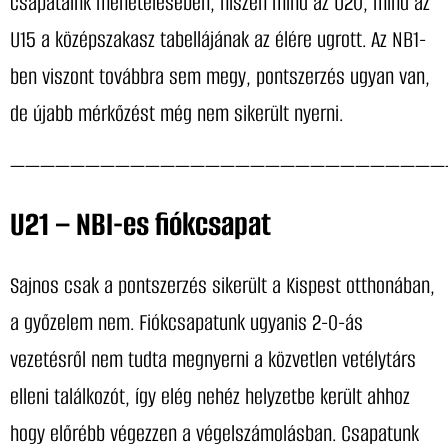
csapataink menetelésében, hiszen mind az U20, mind az
U15 a középszakasz tabellájának az élére ugrott. Az NB1-
ben viszont továbbra sem megy, pontszerzés ugyan van,
de újabb mérkőzést még nem sikerült nyerni.
—————————————————————————————
U21 – NBI-es fiókcsapat
Sajnos csak a pontszerzés sikerült a Kispest otthonában,
a győzelem nem. Fiókcsapatunk ugyanis 2-0-ás
vezetésről nem tudta megnyerni a közvetlen vetélytárs
elleni találkozót, így elég nehéz helyzetbe került ahhoz
hogy előrébb végezzen a végelszámolásban. Csapatunk