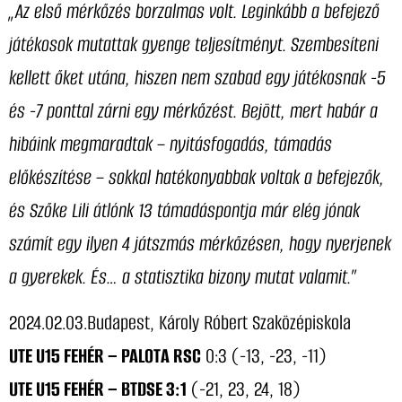
„Az első mérkőzés borzalmas volt. Leginkább a befejező
játékosok mutattak gyenge teljesítményt. Szembesíteni
kellett őket utána, hiszen nem szabad egy játékosnak -5
és -7 ponttal zárni egy mérkőzést. Bejött, mert habár a
hibáink megmaradtak – nyitásfogadás, támadás
előkészítése – sokkal hatékonyabbak voltak a befejezők,
és Szőke Lili átlónk 13 támadáspontja már elég jónak
számít egy ilyen 4 játszmás mérkőzésen, hogy nyerjenek
a gyerekek. És… a statisztika bizony mutat valamit.”
2024.02.03.Budapest, Károly Róbert Szaközépiskola
UTE U15 FEHÉR – PALOTA RSC
0:3 (-13, -23, -11)
UTE U15 FEHÉR – BTDSE 3:1
(-21, 23, 24, 18)