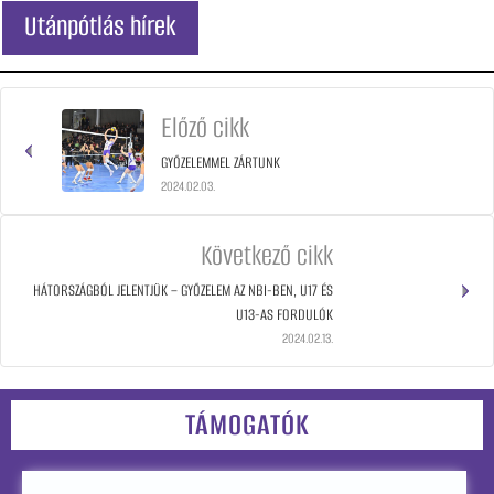
Utánpótlás hírek
Előző cikk
GYŐZELEMMEL ZÁRTUNK
2024.02.03.
Következő cikk
HÁTORSZÁGBÓL JELENTJÜK – GYŐZELEM AZ NBI-BEN, U17 ÉS
U13-AS FORDULÓK
2024.02.13.
TÁMOGATÓK