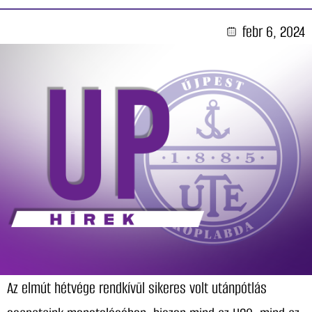
febr 6, 2024
Az elmút hétvége rendkívül sikeres volt utánpótlás