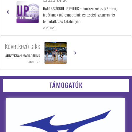
HÁTORSZÁGBÓL JELENTJÜK – Pontszerzés az NBI-ben,
hibátlanok U17 csapataink, és az első szuperminis
bemutatkozás Tatabányán
2023.11.20.
Következő cikk
ÁRNYÉKBAN MARADTUNK
2023.11.27.
TÁMOGATÓK