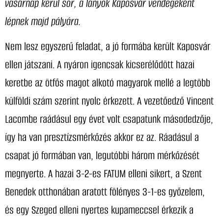
vasárnap kerül sor, a lányok Kaposvár vendégeként
lépnek majd pályára.
Nem lesz egyszerű feladat, a jó formába került Kaposvár
ellen játszani. A nyáron igencsak kicserélődött hazai
keretbe az ötfős magot alkotó magyarok mellé a legtöbb
külföldi szám szerint nyolc érkezett. A vezetőedző Vincent
Lacombe raádásul egy évet volt csapatunk másodedzője,
így ha van presztízsmérkőzés akkor ez az. Ráadásul a
csapat jó formában van, legutóbbi három mérkőzését
megnyerte. A hazai 3-2-es FATUM elleni sikert, a Szent
Benedek otthonában aratott fölényes 3-1-es győzelem,
és egy Szeged elleni nyertes kupameccsel érkezik a