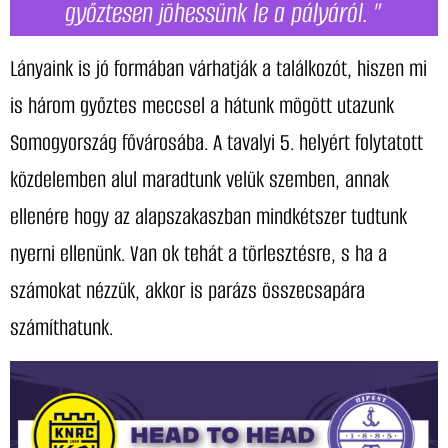
győztesen jöhessünk le a pályáról. ”
Lányaink is jó formában várhatják a találkozót, hiszen mi
is három győztes meccsel a hátunk mögött utazunk
Somogyország fővárosába. A tavalyi 5. helyért folytatott
közdelemben alul maradtunk velük szemben, annak
ellenére hogy az alapszakaszban mindkétszer tudtunk
nyerni ellenünk. Van ok tehát a törlesztésre, s ha a
számokat nézzük, akkor is parázs összecsapára
számíthatunk.