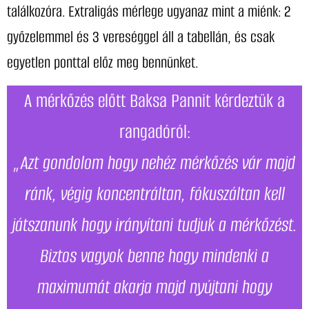
találkozóra. Extraligás mérlege ugyanaz mint a miénk: 2
győzelemmel és 3 vereséggel áll a tabellán, és csak
egyetlen ponttal előz meg bennünket.
A mérkőzés előtt Baksa Pannit kérdeztük a
rangadóról:
„Azt gondolom hogy nehéz mérkőzés vár majd
ránk, végig koncentráltan, fókuszáltan kell
játszanunk hogy irányítani tudjuk a mérkőzést.
Biztos vagyok benne hogy mindenki a
maximumát akarja majd nyújtani hogy