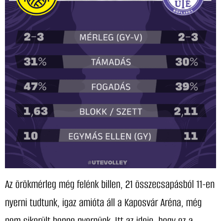
Az örökmérleg még felénk billen, 21 összecsapásból 11-en
nyerni tudtunk, igaz amióta áll a Kaposvár Aréna, még
nem sikerült benne nyernünk. Itt az ideje, hogy ez a