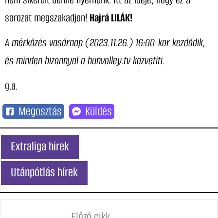
sorozat megszakadjon!
Hajrá LILÁK!
A mérkőzés vasárnap (2023.11.26.) 16:00-kor kezdődik,
és minden bizonnyal a hunvolley.tv közvetíti.
g.a.
Megosztás
Küldés
Extraliga hírek
Utánpótlás hírek
Előző cikk