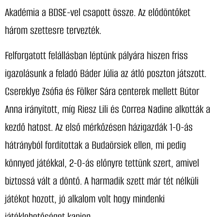
Akadémia a BDSE-vel csapott össze. Az elődöntőket
három szettesre tervezték.
Felforgatott felállásban léptünk pályára hiszen friss
igazolásunk a feladó Báder Júlia az átló poszton játszott.
Csereklye Zsófia és Fölker Sára centerek mellett Bútor
Anna irányított, míg Riesz Lili és Correa Nadine alkották a
kezdő hatost. Az első mérkőzésen házigazdák 1-0-ás
hátrányból fordítottak a Budaörsiek ellen, mi pedig
könnyed játékkal, 2-0-ás előnyre tettünk szert, amivel
biztossá vált a döntő. A harmadik szett már tét nélküli
játékot hozott, jó alkalom volt hogy mindenki
játéklehetőséget kapjon.