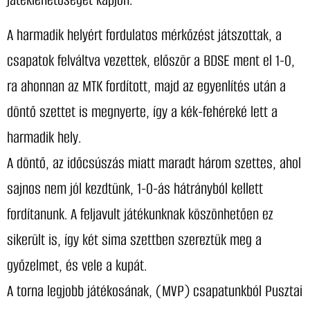
A harmadik helyért fordulatos mérkőzést játszottak, a
csapatok felváltva vezettek, először a BDSE ment el 1-0,
ra ahonnan az MTK fordított, majd az egyenlítés után a
döntő szettet is megnyerte, így a kék-fehéreké lett a
harmadik hely.
A döntő, az időcsúszás miatt maradt három szettes, ahol
sajnos nem jól kezdtünk, 1-0-ás hátrányból kellett
fordítanunk. A feljavult játékunknak köszönhetően ez
sikerült is, így két sima szettben szereztük meg a
győzelmet, és vele a kupát.
A torna legjobb játékosának, (MVP) csapatunkból Pusztai