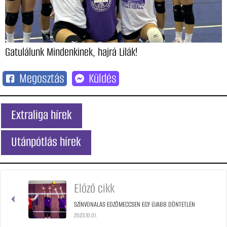
Gatulálunk Mindenkinek, hajrá Lilák!
Megosztás
Küldés
Extraliga hírek
Utánpótlás hírek
Előző cikk
SZÍNVONALAS EDZŐMECCSEN EGY ÚJABB DÖNTETLEN
2023.10.01.