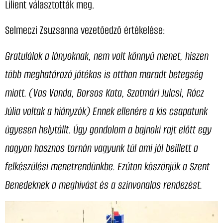
Lilient választották meg.
Selmeczi Zsuzsanna vezetőedző értékelése:
Gratulálok a lányoknak, nem volt könnyű menet, hiszen
több meghatározó játékos is otthon maradt betegség
miatt. (Vas Vanda, Borsos Kata, Szatmári Julcsi, Rácz
Júlia voltak a hiányzók) Ennek ellenére a kis csapatunk
ügyesen helytállt. Úgy gondolom a bajnoki rajt előtt egy
nagyon hasznos tornán vagyunk túl ami jól beillett a
felkészülési menetrendünkbe. Ezúton köszönjük a Szent
Benedeknek a meghívást és a színvonalas rendezést.