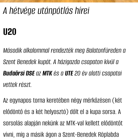
A hétvége utánpótlás hírei
U20
Második alkalommal rendezték meg Balatonfüreden a
Szent Benedek kupát. A házigazda csapaton kívül a
Budaörsi DSE
az
MTK
és a
UTE
20 év alatti csapatai
vettek részt.
Az egynapos torna keretében négy mérkőzésen (két
elődöntő és a két helyosztó) dőlt el a kupa sorsa. A
sorsolás alapján nekünk az MTK-val kellett elődöntőt
vívni, míg a másik ágon a Szent-Benedek Röplabda