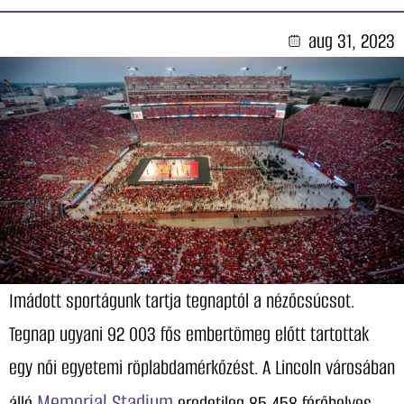
aug 31, 2023
Imádott sportágunk tartja tegnaptól a nézőcsúcsot.
Tegnap ugyani 92 003 fős embertömeg előtt tartottak
egy női egyetemi röplabdamérkőzést. A Lincoln városában
Memorial Stadium
álló
eredetileg 85 458 férőhelyes,