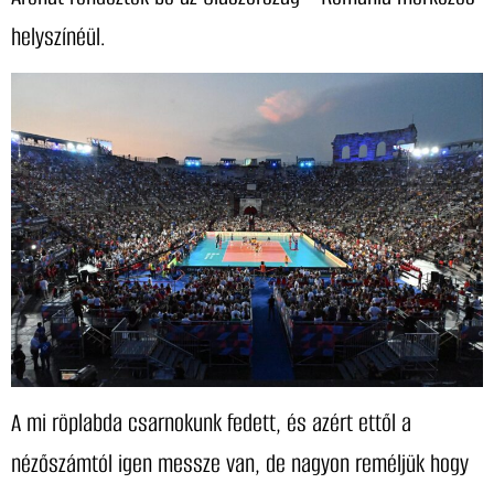
helyszínéül.
A mi röplabda csarnokunk fedett, és azért ettől a
nézőszámtól igen messze van, de nagyon reméljük hogy