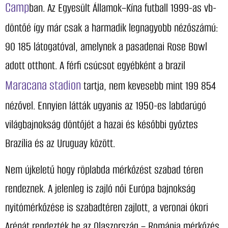
Camp
ban. Az Egyesült Államok–Kína futball 1999-as vb-
döntőé így már csak a harmadik legnagyobb nézőszámú:
90 185 látogatóval, amelynek a pasadenai Rose Bowl
adott otthont. A férfi csúcsot egyébként a brazil
Maracana stadion
tartja, nem kevesebb mint 199 854
nézővel. Ennyien látták ugyanis az 1950-es labdarúgó
világbajnokság döntőjét a hazai és későbbi győztes
Brazília és az Uruguay között.
Nem újkeletű hogy röplabda mérkőzést szabad téren
rendeznek. A jelenleg is zajló női Európa bajnokság
nyitómérkőzése is szabadtéren zajlott, a veronai ókori
Arénát rendezték be az Olaszország – Románia mérkőzés