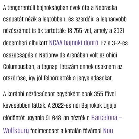
A tengerentúli bajnokságban évek óta a Nebraska
csapatát nézik a legtöbben, és szerdáig a legnagyobb
nézőszámot is ők tartották: 18 755-vel, amely a 2021
NCAA bajnoki döntő
decemberi elbukott
. Ez a 3-2-es
összecsapás a Nationwide Arenában volt az ohioi
Columbusban, a tegnapi létszám ennek csaknem az
ötszöröse, így jól felpörgették a jegyeladásokat.
A korábbi nézőcsúcsot egyébként csak 355 fővel
kevesebben látták. A 2022-es női Bajnokok Ligája
Barcelona –
elődöntőt ugyanis 91 648-an nézték e
Wolfsburg
Nou
focimeccset a katalán fővárosi