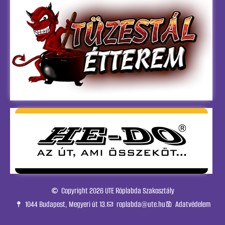
Copyright 2026 UTE Röplabda Szakosztály
1044 Budapest, Megyeri út 13.
roplabda@ute.hu
Adatvédelem