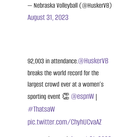
— Nebraska Volleyball (@HuskerVB)
August 31, 2023
@HuskerVB
92,003 in attendance.
breaks the world record for the
largest crowd ever at a women’s
@espnW
sporting event 👏
|
#ThatsaW
pic.twitter.com/ChyhUCvaAZ