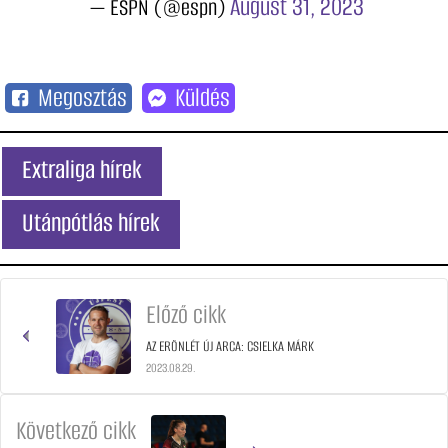
August 31, 2023
— ESPN (@espn)
Megosztás
Küldés
Extraliga hírek
Utánpótlás hírek
Előző cikk
AZ ERÖNLÉT ÚJ ARCA: CSIELKA MÁRK
2023.08.29.
Következő cikk