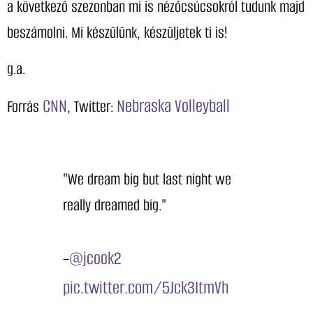
a következő szezonban mi is nézőcsúcsokról tudunk majd
beszámolni. Mi készülünk, készüljetek ti is!
g.a.
CNN
Nebraska Volleyball
Forrás
, Twitter:
"We dream big but last night we
really dreamed big."
@jcook2
–
pic.twitter.com/5Jck3ItmVh