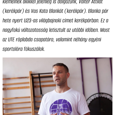
kiemelnék akikkel jelenleg is dolgozunk, Valter Attilát
(kerékpár) és Vas Kata Blankát (kerékpár). Blanka pár
hete nyert U23-as világbajnoki címet kerékpárban.
Ez a
nagyfokú változatosság letisztult az utóbbi időben. Most
az UTE röplabda csapatára, valamint néhány egyéni
sportolóra fókuszálok.