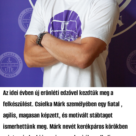
Az idei évben új erönléti edzővel kezdtük meg a
felkészülést. Csielka Márk személyében egy fiatal ,
agilis, magasan képzett, és motivált stábtagot
ismerhettünk meg. Márk nevét kerékpáros körökben