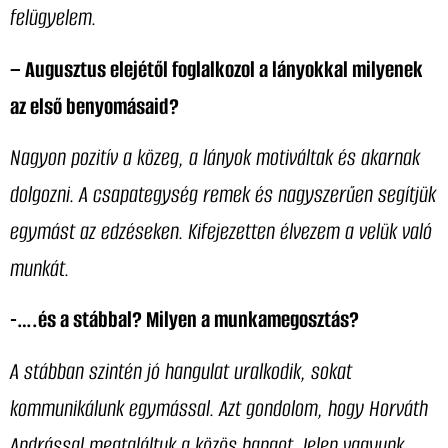
felügyelem.
– Augusztus elejétől foglalkozol a lányokkal milyenek
az első benyomásaid?
Nagyon pozitív a közeg, a lányok motiváltak és akarnak
dolgozni. A csapategység remek és nagyszerűen segítjük
egymást az edzéseken. Kifejezetten élvezem a velük való
munkát.
-….és a stábbal? Milyen a munkamegosztás?
A stábban szintén jó hangulat uralkodik, sokat
kommunikálunk egymással. Azt gondolom, hogy Horváth
Andrással megtaláltuk a közös hangot. Jelen vagyunk