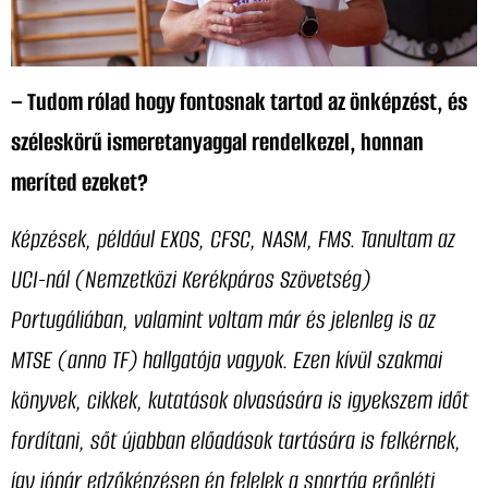
– Tudom rólad hogy fontosnak tartod az önképzést, és
széleskörű ismeretanyaggal rendelkezel, honnan
meríted ezeket?
Képzések, például EXOS, CFSC, NASM, FMS. Tanultam az
UCI-nál (Nemzetközi Kerékpáros Szövetség)
Portugáliában, valamint voltam már és jelenleg is az
MTSE (anno TF) hallgatója vagyok. Ezen kívül szakmai
könyvek, cikkek, kutatások olvasására is igyekszem időt
fordítani, sőt újabban előadások tartására is felkérnek,
így jópár edzőképzésen én felelek a sportág erőnléti