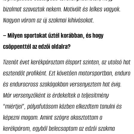
bizalmat szavaztak nekem. Motivált és lelkes vagyok.
Nagyon várom az új szakmai kihívásokat
.
– Milyen sportokat űztél korábban, és hogy
csöppenttél az edzői oldalra?
Tizenöt évet kerékpároztam élsport szinten, az utolsó hat
esztendőt profiként. Ezt követően motorsportban, enduro
és endurocross szakágakban versenyeztem hat évig.
Már versenyzőként is érdekeltek a teljesítmény
“miértjei”, pályafutásom közben elkezdtem tanulni és
képezni magam. Amint szögre akasztottam a
kerékpárom, egyből belecsaptam az edzői szakma