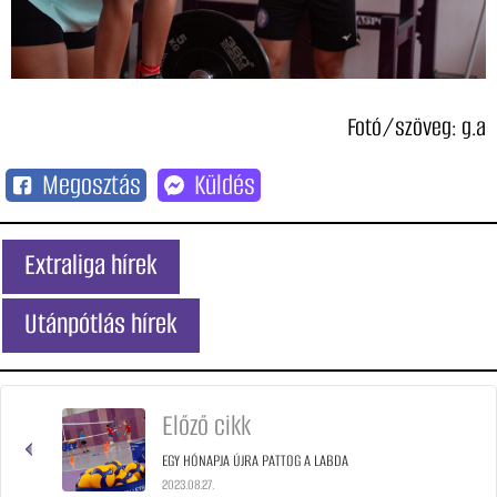
Fotó/szöveg: g.a
Megosztás
Küldés
Extraliga hírek
Utánpótlás hírek
Előző cikk
EGY HÓNAPJA ÚJRA PATTOG A LABDA
2023.08.27.