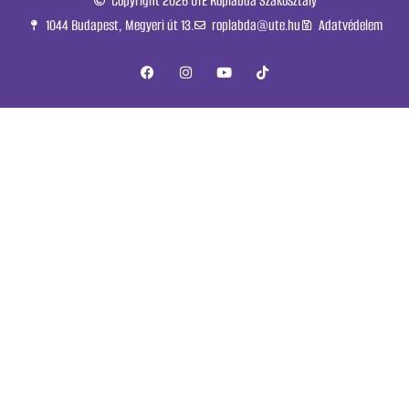
Copyright 2026 UTE Röplabda Szakosztály
1044 Budapest, Megyeri út 13.
roplabda@ute.hu
Adatvédelem