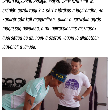
lehető legkisebb eséllyel kelljen velük számolni. Mi
erőnléti edzők tudjuk: A sérült játékos a legdrágább. Ha
Konkrét célt kell megemlíteni, akkor a vertikális ugrás
magasság növelése, a multidirekcionális mozgások
gyorsítása és az, hogy a szezon végéig jó állapotban
legyenek a lányok.