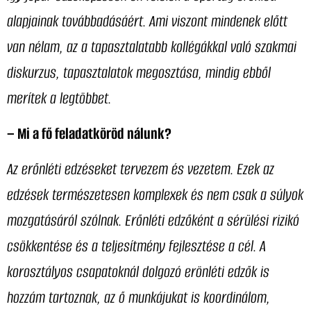
alapjainak továbbadásáért. Ami viszont mindenek előtt
van nélam, az a tapasztalatabb kollégákkal való szakmai
diskurzus, tapasztalatok megosztása, mindig ebből
merítek a legtöbbet.
– Mi a fő feladatköröd nálunk?
Az erőnléti edzéseket tervezem és vezetem. Ezek az
edzések természetesen komplexek és nem csak a súlyok
mozgatásáról szólnak. Erőnléti edzőként a sérülési rizikó
csökkentése és a teljesítmény fejlesztése a cél. A
korosztályos csapatoknál dolgozó erönléti edzők is
hozzám tartoznak, az ő munkájukat is koordinálom,