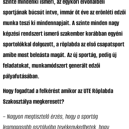
szinte mindenki ismeri, az egykori élvonalbeli
sportjának búcsút intve, immár öt éve az erönléti edzői
munka teszi ki mindennapjait. A szinte minden nagy
képzési rendszert ismerő szakember korábban egyéni
sportolókkal dolgozott, a röplabda az első csapatsport
amibe most beleásta magát. Az új sportág, pedig új
feladatokat, munkamódszert generált edzői
pályafutásában.
Hogy fogadtad a felkérést amikor az UTE Röplabda
Szakosztálya megkeresett?
– Nagyon megtisztelő érzés, hogy a sportág
legmagasabb osztályába tevékenykedhetek, hogy