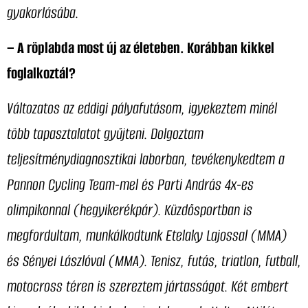
gyakorlásába.
– A röplabda most új az életeben. Korábban kikkel
foglalkoztál?
Változatos az eddigi pályafutásom, igyekeztem minél
több tapasztalatot gyűjteni. Dolgoztam
teljesítménydiagnosztikai laborban, tevékenykedtem a
Pannon Cycling Team-mel és Parti András 4x-es
olimpikonnal (hegyikerékpár). Küzdősportban is
megfordultam, munkálkodtunk Etelaky Lajossal (MMA)
és Sényei Lászlóval (MMA). Tenisz, futás, triatlon, futball,
motocross téren is szereztem jártasságot. Két embert