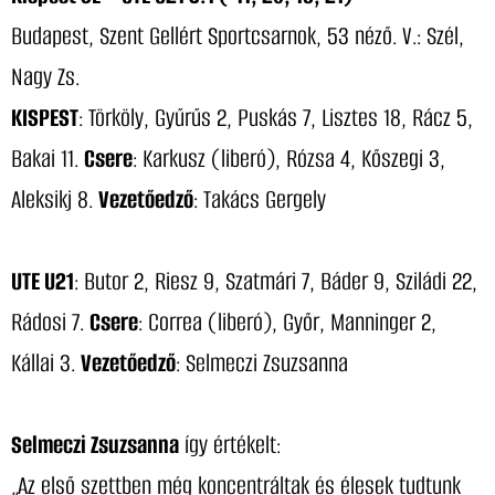
Budapest, Szent Gellért Sportcsarnok, 53 néző. V.: Szél,
Nagy Zs.
KISPEST
: Törköly, Gyűrűs 2, Puskás 7, Lisztes 18, Rácz 5,
Bakai 11.
Csere
: Karkusz (liberó), Rózsa 4, Kőszegi 3,
Aleksikj 8.
Vezetőedző
: Takács Gergely
UTE U21
: Butor 2, Riesz 9, Szatmári 7, Báder 9, Sziládi 22,
Rádosi 7.
Csere
: Correa (liberó), Győr, Manninger 2,
Kállai 3.
Vezetőedző
: Selmeczi Zsuzsanna
Selmeczi Zsuzsanna
így értékelt:
„Az első szettben még koncentráltak és élesek tudtunk