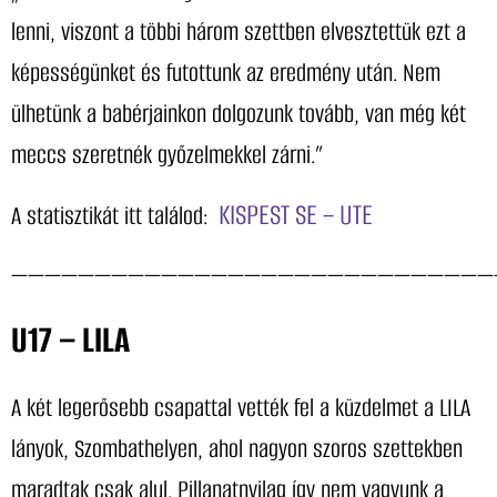
lenni, viszont a többi három szettben elvesztettük ezt a
képességünket és futottunk az eredmény után. Nem
ülhetünk a babérjainkon dolgozunk tovább, van még két
meccs szeretnék győzelmekkel zárni.”
KISPEST SE – UTE
A statisztikát itt találod:
—————————————————————————————
U17 – LILA
A két legerősebb csapattal vették fel a küzdelmet a LILA
lányok, Szombathelyen, ahol nagyon szoros szettekben
maradtak csak alul. Pillanatnyilag így nem vagyunk a