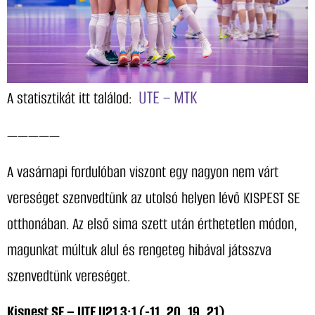
UTE – MTK
A statisztikát itt találod:
—————
A vasárnapi fordulóban viszont egy nagyon nem várt
vereséget szenvedtünk az utolsó helyen lévő KISPEST SE
otthonában. Az első sima szett után érthetetlen módon,
magunkat múltuk alul és rengeteg hibával játsszva
szenvedtünk vereséget.
Kispest SE – UTE U21 3:1 (-11, 20, 19, 21)