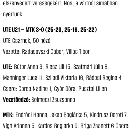
elszenvedett vereségekért. Nos, a vártnál simábban
nyertünk.
UTE U21 – MTK 3-0 (25-20, 25-16. 25-22)
UTE Csarnok, 50 néző
Vezette: Radasovszki Gábor, Villás Tibor
UTE:
Bútor Anna 3, Riesz Lili 15, Szatmári Júlia 8,
Manninger Luca 11, Sziládi Viktória 16, Rádosi Regina 4
Csere: Corea Nadine 1, Győr Dóra, Pusztai Lilien
Vezetőedző:
Selmeczi Zsuzsanna
MTK:
Endrődi Hanna, Jakab Boglárka 5, Kindrusz Doroti 7,
Vígh Arianna 5, Kardos Boglárka 9, Briga Zsanett 6 Csere: