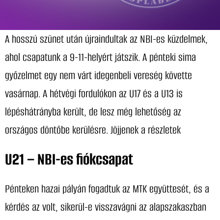
A hosszú szünet után újraindultak az NBI-es küzdelmek,
ahol csapatunk a 9-11-helyért játszik. A pénteki sima
győzelmet egy nem várt idegenbeli vereség követte
vasárnap. A hétvégi fordulókon az U17 és a U13 is
lépéshátrányba került, de lesz még lehetőség az
országos döntőbe kerülésre. Jöjjenek a részletek
U21 – NBI-es fiókcsapat
Pénteken hazai pályán fogadtuk az MTK együttesét, és a
kérdés az volt, sikerül-e visszavágni az alapszakaszban