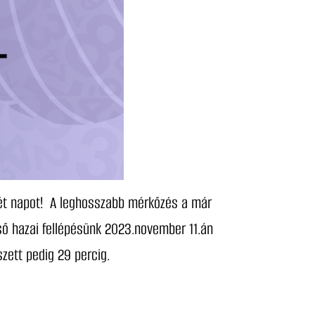
két napot! A leghosszabb mérkőzés a már
ső hazai fellépésünk 2023.november 11.án
szett pedig 29 percig.