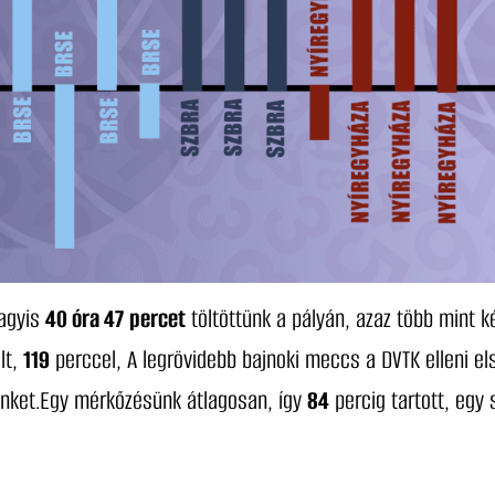
agyis
40 óra 47
percet
töltöttünk a pályán, azaz több mint 
lt,
119
perccel, A legrövidebb bajnoki meccs a DVTK elleni el
lünket.Egy mérkőzésünk átlagosan, így
84
percig tartott, egy 