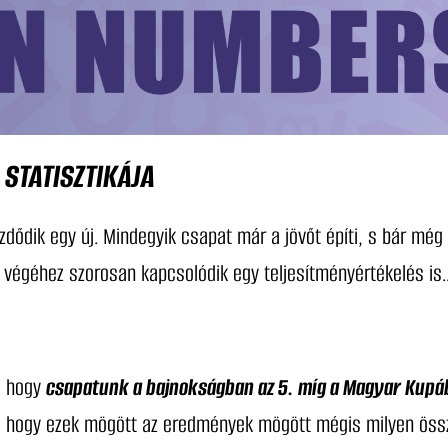
STATISZTIKÁJA
ezdődik egy új. Mindegyik csapat már a jövőt építi, s bár mé
végéhez szorosan kapcsolódik egy teljesítményértékelés is
z, hogy
csapatunk a bajnokságban az 5. míg a Magyar Kupáb
De hogy ezek mögött az eredmények mögött mégis milyen össz