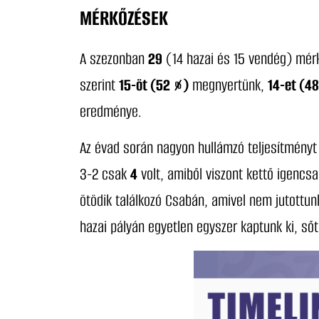
MÉRKŐZÉSEK
A szezonban
29
(14 hazai és 15 vendég) mérk
szerint
15-öt (52 %)
megnyertünk,
14-et (4
eredménye.
Az évad során nagyon hullámzó teljesítményt
3-2 csak
4
volt, amiből viszont kettő igencs
ötödik találkozó Csabán, amivel nem jutottu
hazai pályán egyetlen egyszer kaptunk ki, sőt