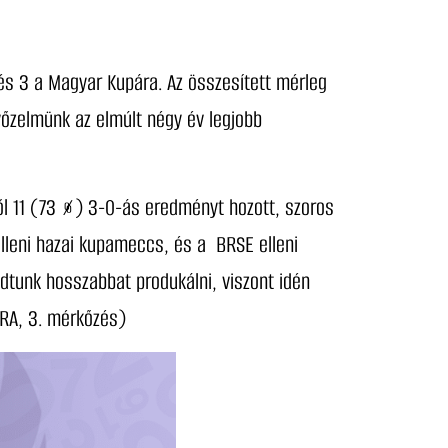
és 3 a Magyar Kupára. Az összesített mérleg
őzelmünk az elmúlt négy év legjobb
ől 11 (73 %) 3-0-ás eredményt hozott, szoros
elleni hazai kupameccs, és a BRSE elleni
dtunk hosszabbat produkálni, viszont idén
BRA, 3. mérkőzés)