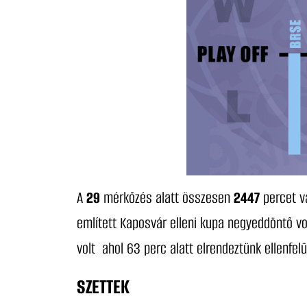
A
29
mérkőzés alatt összesen
2447
percet v
említett Kaposvár elleni kupa negyeddöntő vo
volt ahol 63 perc alatt elrendeztünk ellenfe
SZETTEK