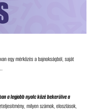
g van egy mérkőzés a bajnokságból, saját
….
an a legjobb nyolc közé bekerülve a
teljesítmény, milyen számok, eloszlások,