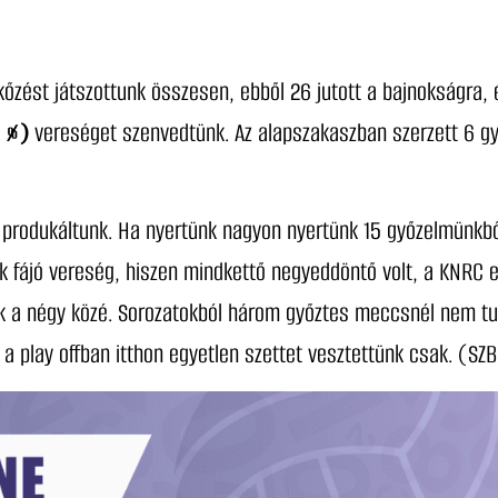
őzést játszottunk összesen, ebből 26 jutott a bajnokságra, 
8 %)
vereséget szenvedtünk. Az alapszakaszban szerzett 6 gy
 produkáltunk. Ha nyertünk nagyon nyertünk 15 győzelmünkb
ak fájó vereség, hiszen mindkettő negyeddöntő volt, a KNRC 
nk a négy közé. Sorozatokból három győztes meccsnél nem tu
 a play offban itthon egyetlen szettet vesztettünk csak. (SZ