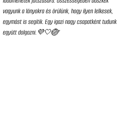
ladamenetek játszására. Összességében büszkék
vagyunk a lányokra és örülünk, hogy ilyen lelkesek,
egymást is segítik. Egy igazi nagy csapatként tudunk
együtt dolgozni.💜🤍🏐”