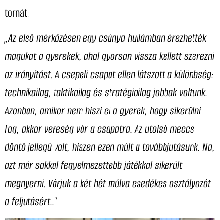
tornát:
„Az első mérkőzésen egy csúnya hullámban érezhették
magukat a gyerekek, ahol gyorsan vissza kellett szerezni
az irányítást. A csepeli csapat ellen látszott a különbség:
technikailag, taktikailag és stratégiailag jobbak voltunk.
Azonban, amikor nem hiszi el a gyerek, hogy sikerülni
fog, akkor vereség vár a csapatra. Az utolsó meccs
döntő jellegű volt, hiszen ezen múlt a továbbjutásunk. Na,
azt már sokkal fegyelmezettebb játékkal sikerült
megnyerni. Várjuk a két hét múlva esedékes osztályozót
a feljutásért..”