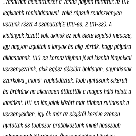
„Vasárnap délelőttünket a Vasas pályán töltöttük az UTE
legkisebb röplabdásaival. Vollé röpsuli rendezvényen
vettünk részt 4 csapattal(2 U10-es, 2 U11-es). A
kislányok között volt akinek ez volt élete legelső meccse,
így nagyon izgultak a lányok és alig várták, hogy pályára
állhassanak. U10-es korosztályban jóval kisebb lányokkal
versenyeztünk, akik egész délelőtt boldogan, egymásnak
szurkolva „manó” röplabdáztak. Több nyitásunk sikerült
és örültünk ha sikeresen átütöttük a magas háló felett a
labdákat. U11-es lányaink között már többen rutinosak a
versenyekben, így ők már az elejétől kezdve szépen
nyitottak és többször próbálkoztunk minél hosszabb