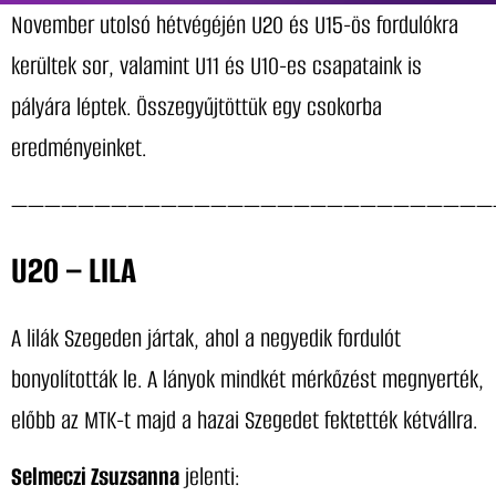
November utolsó hétvégéjén U20 és U15-ös fordulókra
kerültek sor, valamint U11 és U10-es csapataink is
pályára léptek. Összegyűjtöttük egy csokorba
eredményeinket.
—————————————————————————————
U20 – LILA
A lilák Szegeden jártak, ahol a negyedik fordulót
bonyolították le. A lányok mindkét mérkőzést megnyerték,
előbb az MTK-t majd a hazai Szegedet fektették kétvállra.
Selmeczi Zsuzsanna
jelenti: