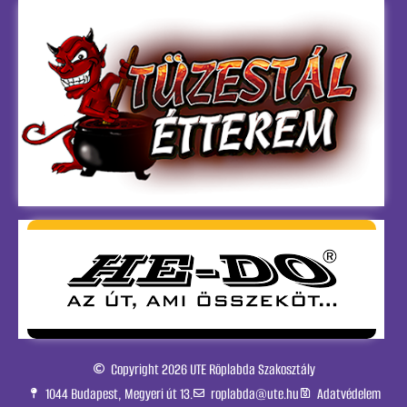
Copyright 2026 UTE Röplabda Szakosztály
1044 Budapest, Megyeri út 13.
roplabda@ute.hu
Adatvédelem