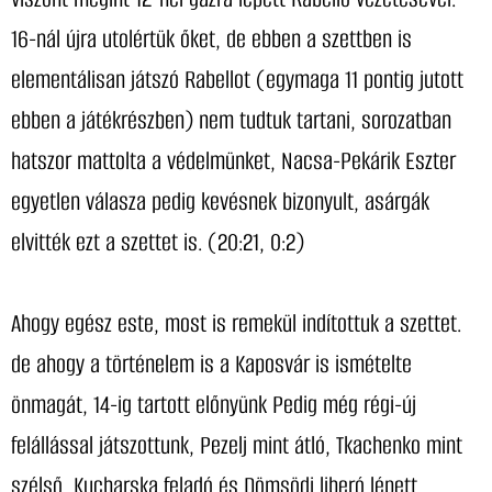
16-nál újra utolértük őket, de ebben a szettben is
elementálisan játszó Rabellot (egymaga 11 pontig jutott
ebben a játékrészben) nem tudtuk tartani, sorozatban
hatszor mattolta a védelmünket, Nacsa-Pekárik Eszter
egyetlen válasza pedig kevésnek bizonyult, asárgák
elvitték ezt a szettet is. (20:21, 0:2)
Ahogy egész este, most is remekül indítottuk a szettet.
de ahogy a történelem is a Kaposvár is ismételte
önmagát, 14-ig tartott előnyünk Pedig még régi-új
felállással játszottunk, Pezelj mint átló, Tkachenko mint
szélső, Kucharska feladó és Dömsödi liberó lépett