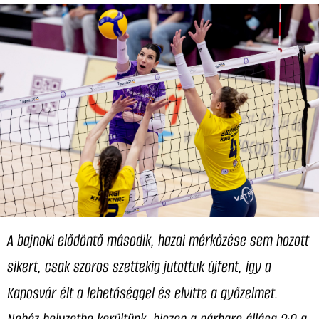
A bajnoki elődöntő második, hazai mérkőzése sem hozott
sikert, csak szoros szettekig jutottuk újfent, így a
Kaposvár élt a lehetőséggel és elvitte a győzelmet.