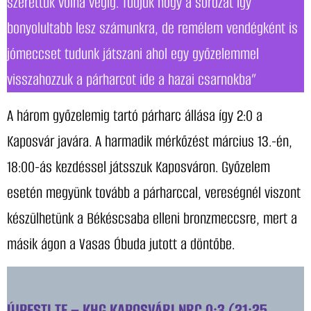
szerettük volna végig. Tudjuk hogy a sorozat így
bonyolultabb lesz számunkra, de remélem vendégként is
jómeccset tudunk játszani ahol egy győzelemmel
visszahozzuk a párharcot ide a hazai csarnokba”
A három győzelemig tartó párharc állása így 2:0 a
Kaposvár javára. A harmadik mérkőzést március 13.-én,
18:00-ás kezdéssel játsszuk Kaposváron. Győzelem
esetén megyünk tovább a párharccal, vereségnél viszont
készülhetünk a Békéscsaba elleni bronzmeccsre, mert a
másik ágon a Vasas Óbuda jutott a döntőbe.
ÚJPESTI TE – KHG KAPOSVÁRI NRC 0:3 (21:25,