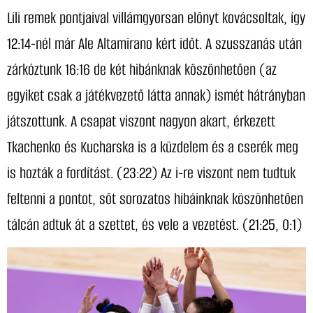
Lili remek pontjaival villámgyorsan előnyt kovácsoltak, így
12:14-nél már Ale Altamirano kért időt. A szusszanás után
zárkóztunk 16:16 de két hibánknak köszönhetően (az
egyiket csak a játékvezető látta annak) ismét hátrányban
játszottunk. A csapat viszont nagyon akart, érkezett
Tkachenko és Kucharska is a küzdelem és a cserék meg
is hozták a fordítást. (23:22) Az i-re viszont nem tudtuk
feltenni a pontot, sőt sorozatos hibáinknak köszönhetően
tálcán adtuk át a szettet, és vele a vezetést. (21:25, 0:1)