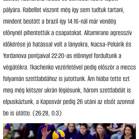
pályára. Rabellot viszont még így sem tudtuk tartani,
mindent beütött a brazil így 14:16-nál már vendég
előnynél pihentettük a csapatokat. Altamirano agresszív
időkérése jó hatással volt a lányokra, Nacsa-Pekárik és
Yordanova pontjaival 22:20-as előnnyel fordultunk a
végjátékra. Tkachenko vezérletével pedig először a meccs
folyamán szettlabdához is jutottunk. Ám hiába tette ezt
meg még kétszer ukrán légiósunk, három szettlabdát is
elpuskáztunk, a Kaposvár pedig 26 utáni az elsőt azonnal
be is ütötte. (26:28, 0:3)