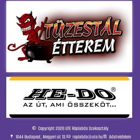
Copyright 2026 UTE Röplabda Szakosztály
1044 Budapest, Megyeri út 13.
roplabda@ute.hu
Adatvédelem