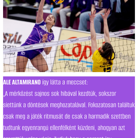
ALE ALTAMIRANO
így látta a meccset:
„A mérkőzést sajnos sok hibával kezdtük, sokszor
siettünk a döntések meghozatalával. Fokozatosan találtuk
csak meg a játék ritmusát de csak a harmadik szettben
tudtunk egyenrangú ellenfélként küzdeni, ahogyan azt