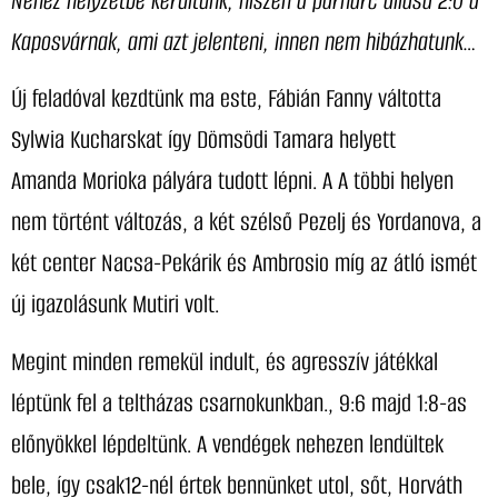
Nehéz helyzetbe kerültünk, hiszen a párharc állása 2:0 a
Kaposvárnak, ami azt jelenteni, innen nem hibázhatunk…
Új feladóval kezdtünk ma este, Fábián Fanny váltotta
Sylwia Kucharskat így Dömsödi Tamara helyett
Amanda Morioka pályára tudott lépni. A A többi helyen
nem történt változás, a két szélső Pezelj és Yordanova, a
két center Nacsa-Pekárik és Ambrosio míg az átló ismét
új igazolásunk Mutiri volt.
Megint minden remekül indult, és agresszív játékkal
léptünk fel a teltházas csarnokunkban., 9:6 majd 1:8-as
előnyökkel lépdeltünk. A vendégek nehezen lendültek
bele, így csak12-nél értek bennünket utol, sőt, Horváth