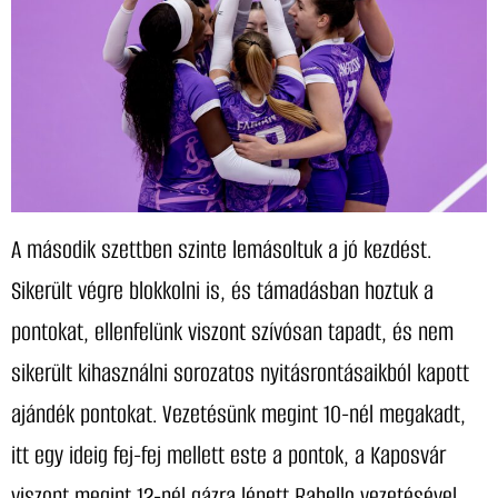
A második szettben szinte lemásoltuk a jó kezdést.
Sikerült végre blokkolni is, és támadásban hoztuk a
pontokat, ellenfelünk viszont szívósan tapadt, és nem
sikerült kihasználni sorozatos nyitásrontásaikból kapott
ajándék pontokat. Vezetésünk megint 10-nél megakadt,
itt egy ideig fej-fej mellett este a pontok, a Kaposvár
viszont megint 12-nél gázra lépett Rabello vezetésével.