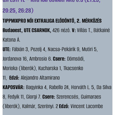
20:25, 26:28)
TIPPMIXPRO NŐI EXTRALIGA ELŐDÖNTŐ, 2. MÉRKŐZÉS
Budaoest, UTE CSARNOK,
426 néző.
V:
Villás T.,
Bátkainé
Katona Á.
UTE:
Fábián 3, Pezelj 4, Nacsa-Pekárik 9, Mutiri 5,
Jordanova 16, Ambrosio 6.
Csere:
Dömsödi,
Morioka (liberók), Kucharska 1, Tkacsenko
11,
Edző:
Alejandro Altamirano
KAPOSVÁR:
Bagyinka 4, Rabello 24, Horváth L. 5, Da Silva
8, Fedyik 11, Giorgi 7.
Csere:
Szerencsés, Guimaraes
(liberók), Kalmár, Szerényi. 2
Edző:
Vincent Lacombe