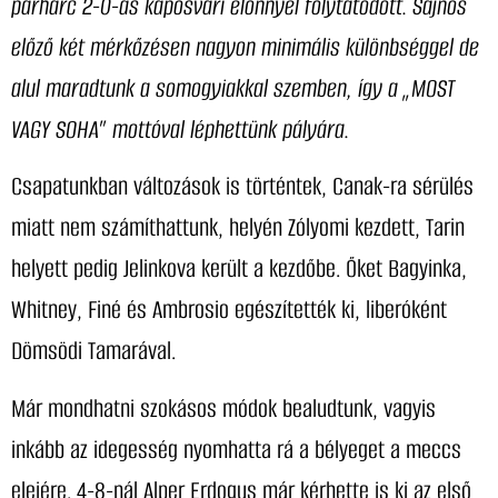
párharc 2-0-ás kaposvári előnnyel
folytatódott
. Sajnos
előző két mérkőzésen nagyon minimális különbséggel de
alul maradtunk a somogyiakkal szemben, így a „MOST
VAGY SOHA” mottóval léphettünk pályára.
Csapatunkban változások is történtek, Canak-ra sérülés
miatt nem számíthattunk, helyén Zólyomi kezdett, Tarin
helyett pedig Jelinkova került a kezdőbe. Őket Bagyinka,
Whitney, Finé és Ambrosio egészítették ki, liberóként
Dömsödi Tamarával.
Már mondhatni szokásos módok bealudtunk, vagyis
inkább az idegesség nyomhatta rá a bélyeget a meccs
elejére. 4-8-nál Alper Erdogus már kérhette is ki az első