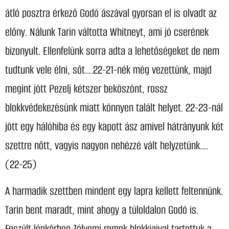
átló posztra érkező Godó ászával gyorsan el is olvadt az
előny. Nálunk Tarin váltotta Whitneyt, ami jó cserének
bizonyult. Ellenfelünk sorra adta a lehetőségeket de nem
tudtunk vele élni, sőt….22-21-nék még vezettünk, majd
megint jött Pezelj kétszer beköszönt, rossz
blokkvédekezésünk miatt könnyen talált helyet. 22-23-nál
jött egy hálóhiba és egy kapott ász amivel hátrányunk két
szettre nőtt, vagyis nagyon nehézzé vált helyzetünk….
(22-25)
A harmadik szettben mindent egy lapra kellett feltennünk.
Tarin bent maradt, mint ahogy a túloldalon Godó is.
Feszült légkörben Zólyomi remek blokkjaival tartottuk a