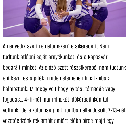
A negyedik szett rémalomszerűre sikeredett. Nem
tudtunk átlépni saját árnyékunkat, és a Kaposvár
bedarált minket. Az előző szett részsikeréből nem tudtunk
építkezni és a játék minden elemében hibát-hibára
halmoztunk. Mindegy volt hogy nyitás, támadás vagy
fogadás….4-11-nél már mindkét időkérésünkön túl
voltunk…de a különbség hat pontban állandósult. 7-13-nél
vezetőedzőnk reklamált amiért előbb piros majd egy