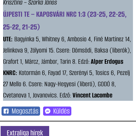
Krisztina – Szarka János
ÚJPESTI TE – KAPOSVÁRI NRC 1:3 (23-25, 22-25,
25-22, 21-25)
UTE:
Bagyinka 5, Whitney 6, Ambosio 4, Finé Martínez 14,
Jelinkova 9, Zólyomi 15. Csere: Dömsödi, Baksa (liberók),
Grafort 1, Märcz, Jámbor, Tarin 8. Edző:
Alper Erdogus
KNRC:
Kotormán 6, Fayad 17, Szerényi 5, Tosics 6, Pezelj
27 Mello 6. Csere: Nagy-Hegyesi (liberó), GODÓ 8,
Cvetanova 1, Jovanovics. Edző:
Vincent Lacombe
Megosztás
Küldés
Extraliga hírek