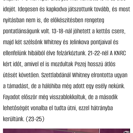
idejét. Idegesen és kapkodva játszottunk tovább, és most
nyitásban nem is, de előkészítésben rengeteg
pontatlánságunk volt. 13-18-nál jöhetett a kettős csere,
majd két szélsőnk Whitney és Jelinkova pontjaival és
ellenfelünk hibáiból élve felzárkóztunk. 21-22-nél A KNRC
kért időt, amivel el is mozdultak Pezej hosszú átlós
ütését követően. Szettlabdánál Whitney elrontotta ugyan
a támadást, de a hálóhiba még adott egy esély nekünk.
Fayadot először még visszablokkoltuk, de a második
lehetőségét vonalba el tudta ütni, ezzel hátrányba
kerültünk. (23-25)