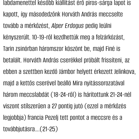
labdamenettel később kiállítást érő piros-sárga lapot is
kapott, így másodedzőnk Horváth András meccselte
tovább a mérkőzést,
Alper Erdogus
pedig leülni
kényszerült. 10-19-ről kezdhettük meg a felzárkózást,
Tarin zsinórban háromszor köszönt be, majd Finé is
betalált. Horváth András cserékkel próbált frissíteni, az
ebben a szettben kezdő Jámbor helyett érkezett Jelinkova,
majd a kettős cserével beálló Mira nyitássorozatával
három meccslabdát (18-24-ről) is hárítottunk 21-24-nél
viszont stílszerűen a 27 pontig jutó (ezzel a mérkőzés
legjobbja) francia Pezelj tett pontot a meccsre és a
továbbjutásra….(21-25)