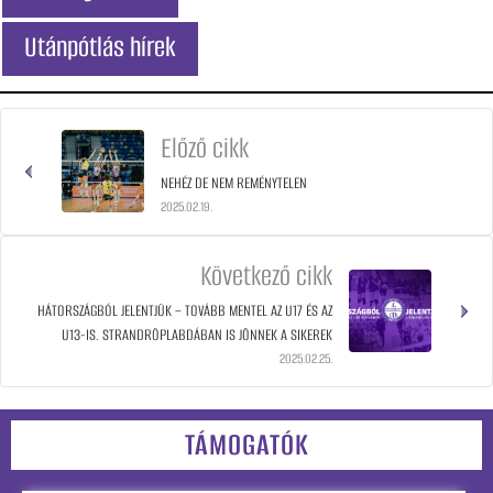
Utánpótlás hírek
Előző cikk
NEHÉZ DE NEM REMÉNYTELEN
2025.02.19.
Következő cikk
HÁTORSZÁGBÓL JELENTJÜK – TOVÁBB MENTEL AZ U17 ÉS AZ
U13-IS. STRANDRÖPLABDÁBAN IS JÖNNEK A SIKEREK
2025.02.25.
TÁMOGATÓK