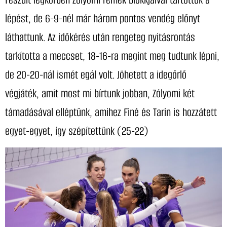
lépést, de 6-9-nél már három pontos vendég előnyt
láthattunk. Az időkérés után rengeteg nyitásrontás
tarkította a meccset, 18-16-ra megint meg tudtunk lépni,
de 20-20-nál ismét egál volt. Jöhetett a idegőrlő
végjáték, amit most mi bírtunk jobban, Zólyomi két
támadásával elléptünk, amihez Finé és Tarin is hozzátett
egyet-egyet, így szépítettünk (25-22)