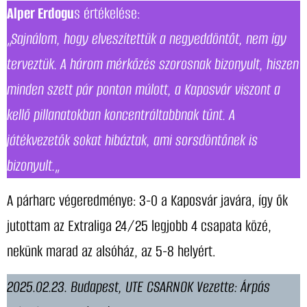
Alper Erdogu
s értékelése:
„
Sajnálom, hogy elveszítettük a negyeddöntőt, nem így
terveztük. A három mérkőzés szorosnak bizonyult, hiszen
minden szett pár ponton múlott, a Kaposvár viszont a
kellő pillanatokban koncentráltabbnak tűnt. A
játékvezetők sokat hibáztak, ami sorsdöntőnek is
bizonyult.
„
A párharc végeredménye: 3-0 a Kaposvár javára, így ők
jutottam az Extraliga 24/25 legjobb 4 csapata közé,
nekünk marad az alsóház, az 5-8 helyért.
2025.02.23. Budapest, UTE CSARNOK Vezette: Árpás