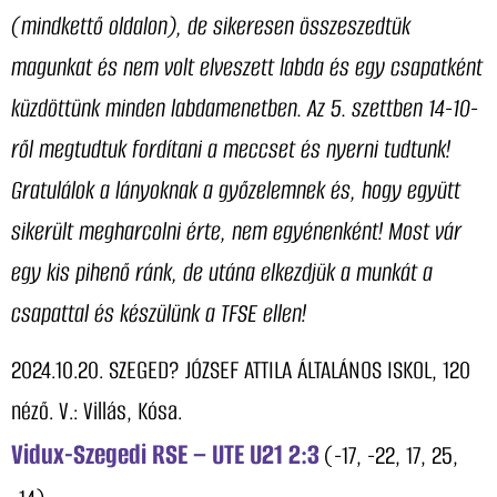
(mindkettő oldalon), de sikeresen összeszedtük
magunkat és nem volt elveszett labda és egy csapatként
küzdöttünk minden labdamenetben. Az 5. szettben 14-10-
ről megtudtuk fordítani a meccset és nyerni tudtunk!
Gratulálok a lányoknak a győzelemnek és, hogy együtt
sikerült megharcolni érte, nem egyénenként! Most vár
egy kis pihenő ránk, de utána elkezdjük a munkát a
csapattal és készülünk a TFSE ellen!
2024.10.20. SZEGED? JÓZSEF ATTILA ÁLTALÁNOS ISKOL, 120
néző. V.: Villás, Kósa.
Vidux-Szegedi RSE – UTE U21 2:3
(-17, -22, 17, 25,