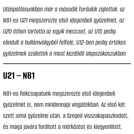
Utánpótlásunkban már a második fordulók zajlottak. az
NB1-es U21 megszerezte első idegenbeli győzelmét, az
U20 itthon tartotta az egyik meccset, az U15 pedig
elindult a hullámvölgybél felfelé, U12-ben pedig értékes
győzelmek születtek a most kezdődő alapszakaszukban.
U21 – NB1
NB1-es fiókcsapatunk megszerezte első idegenbeli
győzelmét is, nem mindennapi végjátékban. Az első két
szett sima győzelme után, a Szeged visszakapaszkodott,
és maga javára fordított a mérkőzést és kiegyenlített.