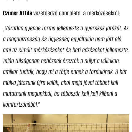
Czímer Attila
vezetőedző gondolatai a mérkőzésekről:
„Váratlan gyenge forma jellemezte a gyerekek játékát. Az
a magabiztosság és ügyesség egyáltalán nem jött elő,
ami az elmúlt mérkőzéseket és heti edzéseket jellemezte.
Talán túlságosan nehéznek érezték a súlyt a vállukon,
amikor tudták, hogy mi a tétje ennek a fordulónak. 3 hét
múlva játszunk újra velük, ahol majd jóval többet kell
mutatnunk magunkból, és többször kell kell kilépni a
komfortzónából.”