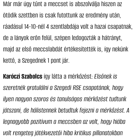
Már már úgy tűnt a meccset is abszolválja hiszen az
ötödik szettben is csak futottunk az eredmény után,
ráadásul 14-10-nél 4 szentlabdája volt a hazai csapatnak,
de a lányok erőn felül, szépen ledogozták a hátrányt,
majd az első meccslabdát értékesítették is, így nekünk
kettő, a Szegednek 1 pont jár.
Karóczi Szabolcs
így látta a mérkőzést:
Elsőnek is
szeretnék gratulálni a Szegedi RSE csapatának, hogy
ilyen nagyon szoros és tanulságos mérkőzést tudtunk
játszani, de hálistennek betudtuk fejezni a mérkőzést. A
legnagyobb pozitívum a meccsben az volt, hogy hiába
volt rengeteg játékvezetői hiba kritikus pillanatokban