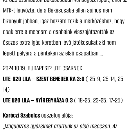
MTK-t legyőzte, de a Békéscsaba ellen sajnos nem
bizonyult jobban, igaz hozzátartozik a mérkőzéshez, hogy
csak erre a meccsre a csabaiak visszajátszották az
összes extraligás keretben lévő játékosukat aki nem
lépett pályára a pénteken az első csapatban….
2024.10.19. BUDAPEST? UTE CSARNOK
UTE-U20 LILA – SZENT BENEDEK RA 3:0
( 25-9, 25-14, 25-
14)
UTE U20 LILA – NYÍREGYHÁZA 0:3
( 18-25, 23-25, 17-25)
Karóczi Szabolcs
összefoglalója:
„
Magabiztos győzelmet arattunk az első meccsen. Az