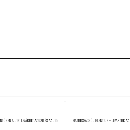
TŐBEN A U12, LEZÁRULT AZ U20 ÉS AZ U15
HÁTORSZÁGBÓL JELENTJÜK – LEZÁRTUK AZ N