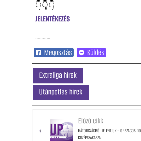
👇👇👇
JELENTÉKEZÉS
…………
Megosztás
Küldés
Extraliga hírek
Utánpótlás hírek
Előző cikk
HÁTORSZÁGBÓL JELENTJÜK – ORSZÁGOS DÖN
KÖZÉPSZAKASZA